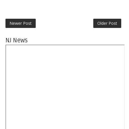
Newer Post
Older Post
NJ News