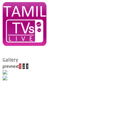
Gallery
prev
next
1
2
3