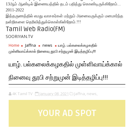
13ஆம் ஆண்டில் இணையத்தில் தடம் பதித்து கொண்டிருக்கிறோம்...
2011-2022
இத்தருணத்தில் எமது வாசகர்கள் மற்றும் அனைவருக்கும் மனமார்ந்த
நன்றிகளை தெரிவித்துக்கொள்கின்றோம்.!!!
Tamil Web Radio(FM)
SOORIYAN.TV
Home
Jaffna
news
யாழ். பல்கலைக்கழகதில்
முள்ளிவாய்க்கால் நினைவு தூபி சற்றுமுன் இடித்தழிப்பு!!!
யாழ். பல்கலைக்கழகதில் முள்ளிவாய்க்கால்
நினைவு தூபி சற்றுமுன் இடித்தழிப்பு!!!
4K Tamil TV
January 08, 2021
Jaffna,
news,
YOUR AD SPOT