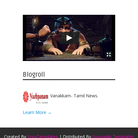
Blogroll
Vanakkam- Tamil News.
Learn More →
Created By
SoraTemplates
| Distributed By
Gooyaabi Templates