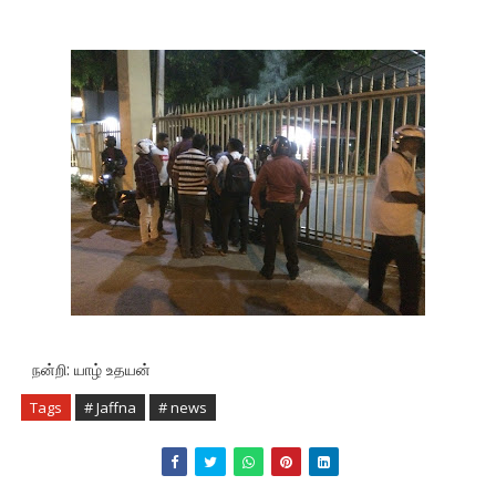
நன்றி: யாழ் உதயன்
Tags
# Jaffna
# news