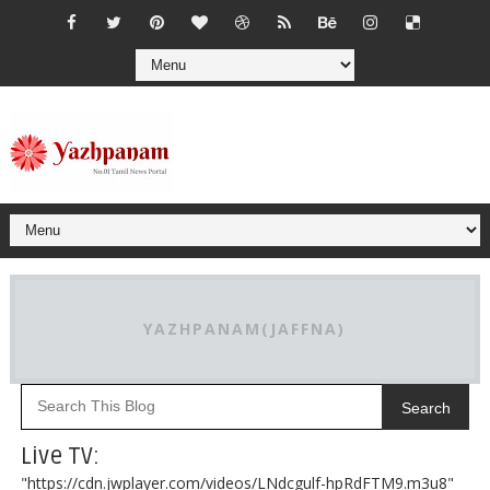
YAZHPANAM(JAFFNA)
Search
Live TV:
"https://cdn.jwplayer.com/videos/LNdcgulf-hpRdFTM9.m3u8"