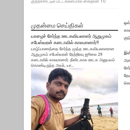
குற்றச்சாட்டில் மட்டக்களப்பில் கைதான 10
ஒவ்
முதன்மை செய்திகள்
காண
யாழைச் சேர்ந்த ஊடகவியலாளர் ஆறுமுகம்
குட
சபேஸ்வரன் கனடாவில் காலமானார்!!
யாழ்ப்பாணத்தை சேர்ந்த மூத்த ஊடகவியலாளரான
இன்
ஆறுமுகம் சபேஸ்வரன் நேற்றிரவு ஜூலை 29
கனடாவில் காலமானார். நீண்டகால ஊடக அனுபவம்
அகவ
கொண்டிருந்த அவர், யா...
சேர
தேட
கொ