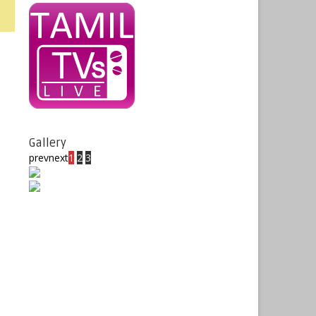
Gallery
prev
next
1
2
3