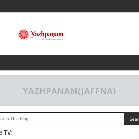
YAZHPANAM(JAFFNA)
Sear
e TV: