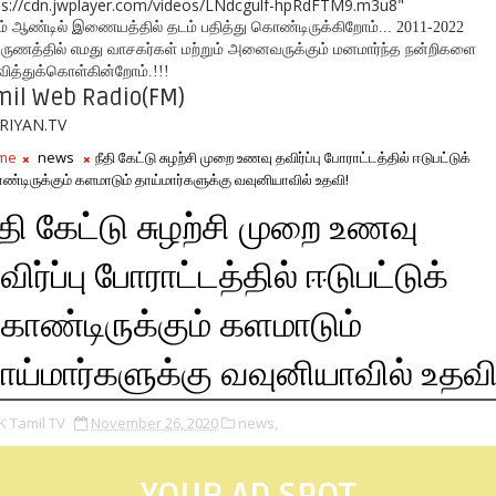
ps://cdn.jwplayer.com/videos/LNdcgulf-hpRdFTM9.m3u8"
் ஆண்டில் இணையத்தில் தடம் பதித்து கொண்டிருக்கிறோம்... 2011-2022
ருணத்தில் எமது வாசகர்கள் மற்றும் அனைவருக்கும் மனமார்ந்த நன்றிகளை
வித்துக்கொள்கின்றோம்.!!!
mil Web Radio(FM)
RIYAN.TV
me
news
நீதி கேட்டு சுழற்சி முறை உணவு தவிர்ப்பு போராட்டத்தில் ஈடுபட்டுக்
்டிருக்கும் களமாடும் தாய்மார்களுக்கு வவுனியாவில் உதவி!
ீதி கேட்டு சுழற்சி முறை உணவு
விர்ப்பு போராட்டத்தில் ஈடுபட்டுக்
ொண்டிருக்கும் களமாடும்
ாய்மார்களுக்கு வவுனியாவில் உதவி
K Tamil TV
November 26, 2020
news,
YOUR AD SPOT