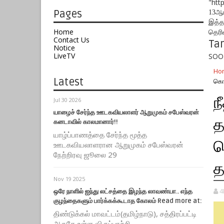
"htt
Pages
13ஆம
இத்த
Home
தெரி
Contact Us
Ta
Notice
LiveTV
SOO
Ho
Latest
கொண
ந
Jul 30 2026
யாழைச் சேர்ந்த ஊடகவியலாளர் ஆறுமுகம் சபேஸ்வரன்
த
கனடாவில் காலமானார்!!
யாழ்ப்பாணத்தை சேர்ந்த மூத்த
க
ஊடகவியலாளரான ஆறுமுகம் சபேஸ்வரன்
நேற்றிரவு ஜூலை 29
த
Nov 19 2025
4
ஒரே நாளில் ஐந்து லட்சத்தை இழந்த லாவண்யா.. எந்த
குழந்தைகளும் பார்க்கக்கூடாத கோலம் Read more at:
திண்டுக்கல் மாவட்டம்(தமிழ்நாடு), சத்திரப்பட்டி
அருகே உள்ள விருப்பாச்சி