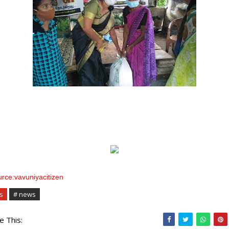
rce:vavuniyacitizen
s
# news
e This: