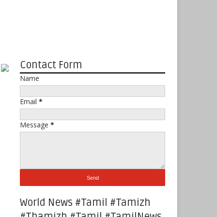
Contact Form
Name
Email
*
Message
*
World News #Tamil #Tamizh
#Thamizh #Tamil #TamilNews